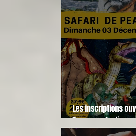
Les inscriptions ouv
Peaugres du diman