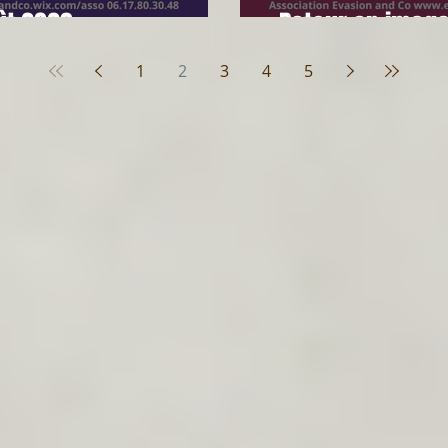
ût 2023
Retour en images
1
2
3
4
5